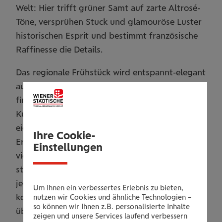
Welt: Hier trifft grüner Samt auf zarte Altrosé-
Töne, versprühen Stuck und glamouröse Luster
historischen Esprit und bestimmt französische
Raffinesse die Details.
Das regionale Frühstück wird entspannt-elegant
auf Etageren serviert, in der Maison De Merin
finden Gäste rund um die Uhr regionale
Kulinarik und kreative Souvenirs. Das Haus
eignet sich als idealer Ausgangspunkt für die
Ihre Cookie-
Erkundung einer wunderschönen und
Einstellungen
vielseitigen Region. Als GenussCard-Gastgeber
stehen Gästen zwischen 1. März und 31. Oktober
jeden Jahres viele Attraktionen und Highlights
Um Ihnen ein verbessertes Erlebnis zu bieten,
kostenfrei zur Verfügung –von der Hofführung
nutzen wir Cookies und ähnliche Technologien –
so können wir Ihnen z.B. personalisierte Inhalte
über den Museumseintritt bis hin zur
zeigen und unsere Services laufend verbessern