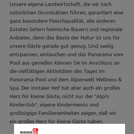
Unsere eigene Landwirtschaft, die wir nach
natürlichen Grundsätzen führen, garantiert eine
ganz besondere Fleischqualität, alle anderen
Zutaten liefern heimische Bauern und regionale
Anbieter, denn das Beste der Natur ist uns für
unsere Gäste gerade gut genug. Und seelig
entspannen, eintauchen und das Panorama vom
Pool aus genießen können Sie im Anschluss an
die vielfältigen Aktivitäten des Tages im
Panorama-Pool und dem Alpenwelt Wellness &
Spa. Der Inntaler Hof hat aber auch ein großes
Herz für kleine Gäste, nicht nur der "Alpi's
Kinderclub", eigene Kindermenüs und
großzügige Familieneinheiten zeigen, daß wir
ein großes Herz für kleine Gäste haben.