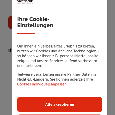
Ihre Cookie-
Jetzt Buchen
Einstellungen
Um Ihnen ein verbessertes Erlebnis zu bieten,
Ihr Leistungsangebot
nutzen wir Cookies und ähnliche Technologien –
so können wir Ihnen z.B. personalisierte Inhalte
zeigen und unsere Services laufend verbessern
2 Übernachtungen für 1 Person im
und ausbauen.
Doppelzimmer "Weitsicht Superior Classic"
Teilweise verarbeiten unsere Partner Daten in
(nur Doppelbelegung möglich)
Nicht-EU-Ländern. Sie können jederzeit Ihre
Inklusive Tiroler Verwöhnpension mit:
Cookies individuell anpassen
.
vitaminreiches Frühstücksbuffet von 7 - 10
Uhr und am Sonntag: das besondere
Genussfrühstück. Täglich:
Alle akzeptieren
Langschläferfrühstück servieren wir bis 12